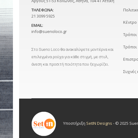
Άργους 51-53 Κολωνός, Αθήνα, 104 41 Αττική
ΤΗΛΈΦΩΝΑ:
Πολιτι
21 3099 5925
Κέντρο
EMAIL:
info@suenoloco.gr
Τρόποι
Τρόποι
Στο Sueno Loco θα ανακαλύψετε μοντέρνα και
επιλεγμένα ρούχα για κάθε στιγμή, με στυλ,
Επιστρ
άνεση και προσιτή ποιότητα που ξεχωρίζει.
Συχνές
Υποστήριξη
SetIN Designs
- © 2025 Sue