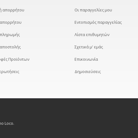
κή απορρήτου
Οι παραγγελίες μου
 απορρήτου
Εντοπισμός παραγγελίας
 πληρωμής
Λίστα επιθυμητών
 αποστολής
Σχετικά μ' εμάς
οφές Προϊόντων
Επικοινωνία
 ερωτήσεις
Δημοσιεύσεις
no Loco.