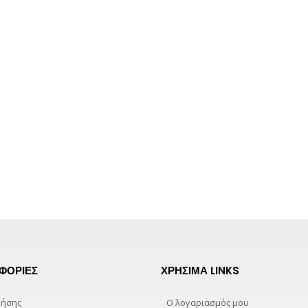
T-shirt Ανδρικό Μπεζ με Τύπωμα
0
out of 5
10,00
€
14,50
€
T-shirt Ανδρικό Χακί με Τύπωμα
0
out of 5
13,00
€
20,00
€
T-shirt Γυναικείο Ροζ με Τύπωμα
0
out of 5
17,00
€
22,00
€
ΦΟΡΊΕΣ
ΧΡΉΣΙΜΑ LINKS
ρήσης
Ο λογαριασμός μου