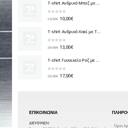
T-shirt Ανδρικό Μπεζ με Τύπωμα
0
out of 5
10,00
€
14,50
€
T-shirt Ανδρικό Χακί με Τύπωμα
0
out of 5
13,00
€
20,00
€
T-shirt Γυναικείο Ροζ με Τύπωμα
0
out of 5
17,00
€
22,00
€
ΕΠΙΚΟΙΝΩΝΙΑ
ΠΛΗΡΟ
ΔΙΕΎΘΥΝΣΗ:
Όροι Χ