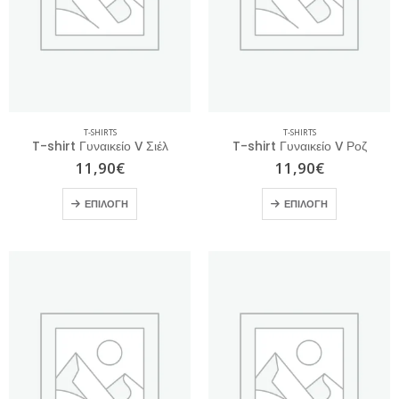
T-SHIRTS
T-SHIRTS
T-shirt Γυναικείο V Σιέλ
T-shirt Γυναικείο V Ροζ
11,90
€
11,90
€
ΕΠΙΛΟΓΉ
ΕΠΙΛΟΓΉ
T-shirt Ανδρικό Μπεζ με Τύπωμα
0
out of 5
10,00
€
14,50
€
T-shirt Ανδρικό Χακί με Τύπωμα
0
out of 5
13,00
€
20,00
€