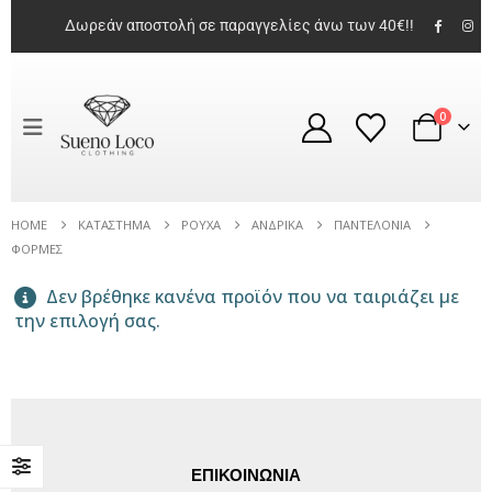
Δωρεάν αποστολή σε παραγγελίες άνω των 40€!!
T-shirt Ανδρικό Μπεζ με Τύπωμα
0
0
out of 5
10,00
€
14,50
€
T-shirt Ανδρικό Χακί με Τύπωμα
HOME
ΚΑΤΆΣΤΗΜΑ
ΡΟΎΧΑ
ΑΝΔΡΙΚΆ
ΠΑΝΤΕΛΌΝΙΑ
ΦΌΡΜΕΣ
0
out of 5
13,00
€
20,00
€
Δεν βρέθηκε κανένα προϊόν που να ταιριάζει με
T-shirt Γυναικείο Ροζ με Τύπωμα
την επιλογή σας.
0
out of 5
17,00
€
22,00
€
ΕΠΙΚΟΙΝΩΝΙΑ