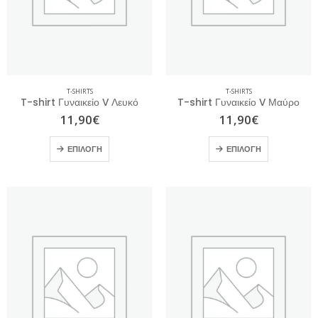
T-SHIRTS
T-SHIRTS
T-shirt Γυναικείο V Λευκό
T-shirt Γυναικείο V Μαύρο
11,90
€
11,90
€
T-shirt Ανδρικό Μπεζ με Τύπωμα
ΕΠΙΛΟΓΉ
ΕΠΙΛΟΓΉ
0
out of 5
10,00
€
14,50
€
T-shirt Ανδρικό Χακί με Τύπωμα
0
out of 5
13,00
€
20,00
€
T-shirt Γυναικείο Ροζ με Τύπωμα
0
out of 5
17,00
€
22,00
€